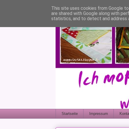
This site uses cookies from Google to 
are shared with Google along with per
statistics, and to detect and address 
Startseite
Impressum
Konta