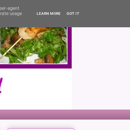
user-agent
erate usage
LEARN MORE
GOT IT