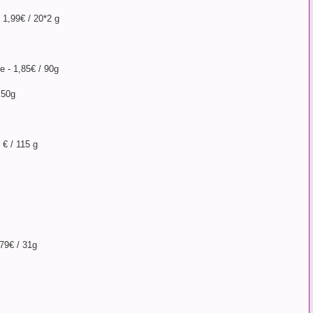
1,99€ / 20*2 g
 - 1,85€ / 90g
 50g
€ / 115 g
79€ / 31g