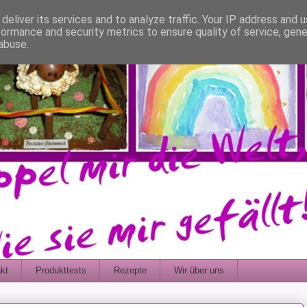
deliver its services and to analyze traffic. Your IP address and 
formance and security metrics to ensure quality of service, gen
abuse.
kt
Produkttests
Rezepte
Wir über uns