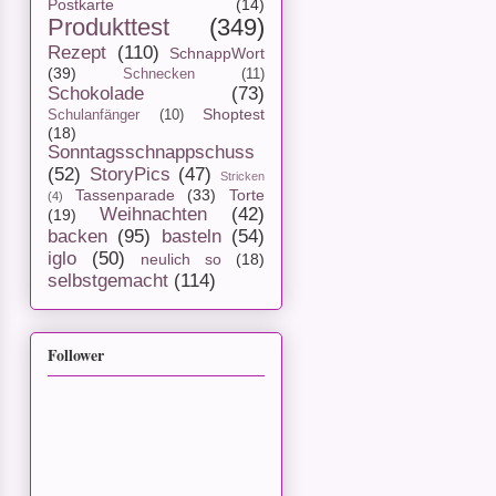
Postkarte
(14)
Produkttest
(349)
Rezept
(110)
SchnappWort
(39)
Schnecken
(11)
Schokolade
(73)
Shoptest
Schulanfänger
(10)
(18)
Sonntagsschnappschuss
(52)
StoryPics
(47)
Stricken
Tassenparade
(33)
Torte
(4)
Weihnachten
(42)
(19)
backen
(95)
basteln
(54)
iglo
(50)
neulich so
(18)
selbstgemacht
(114)
Follower