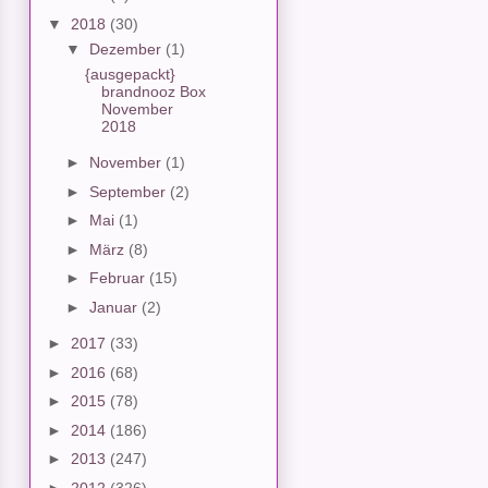
▼
2018
(30)
▼
Dezember
(1)
{ausgepackt}
brandnooz Box
November
2018
►
November
(1)
►
September
(2)
►
Mai
(1)
►
März
(8)
►
Februar
(15)
►
Januar
(2)
►
2017
(33)
►
2016
(68)
►
2015
(78)
►
2014
(186)
►
2013
(247)
►
2012
(326)