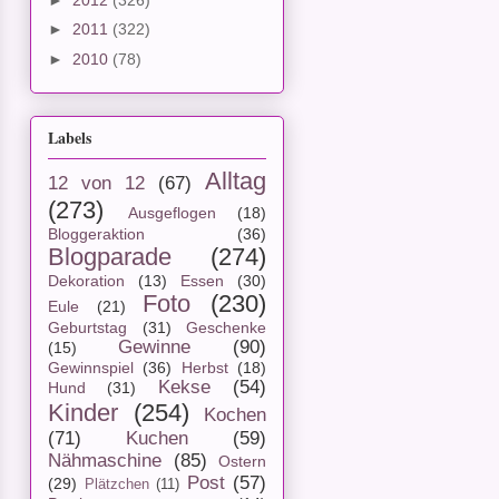
►
2011
(322)
►
2010
(78)
Labels
Alltag
12 von 12
(67)
(273)
Ausgeflogen
(18)
Bloggeraktion
(36)
Blogparade
(274)
Dekoration
(13)
Essen
(30)
Foto
(230)
Eule
(21)
Geburtstag
(31)
Geschenke
Gewinne
(90)
(15)
Gewinnspiel
(36)
Herbst
(18)
Kekse
(54)
Hund
(31)
Kinder
(254)
Kochen
(71)
Kuchen
(59)
Nähmaschine
(85)
Ostern
Post
(57)
(29)
Plätzchen
(11)