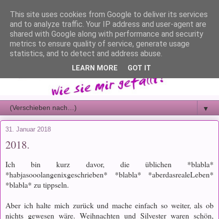
This site uses cookies from Google to deliver its services
and to analyze traffic. Your IP address and user-agent are
shared with Google along with performance and security
metrics to ensure quality of service, generate usage
statistics, and to detect and address abuse.
LEARN MORE
GOT IT
▼
31. Januar 2018
2018.
Ich bin kurz davor, die üblichen *blabla*
*habjasooolangenixgeschrieben* *blabla* *aberdasrealeLeben*
*blabla* zu tippseln.
Aber ich halte mich zurück und mache einfach so weiter, als ob
nichts gewesen wäre. Weihnachten und Silvester waren schön,