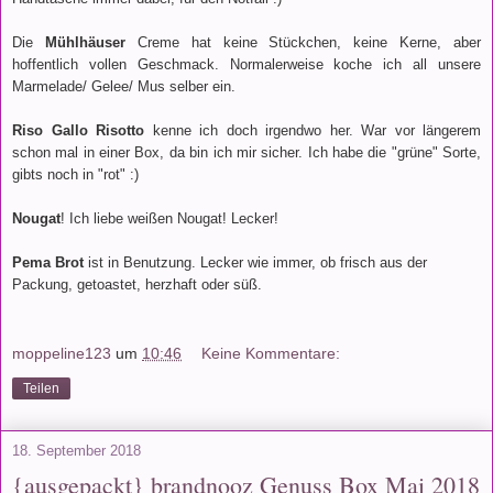
Die
Mühlhäuser
Creme hat keine Stückchen, keine Kerne, aber
hoffentlich vollen Geschmack. Normalerweise koche ich all unsere
Marmelade/ Gelee/ Mus selber ein.
Riso Gallo Risotto
kenne ich doch irgendwo her. War vor längerem
schon mal in einer Box, da bin ich mir sicher. Ich habe die "grüne" Sorte,
gibts noch in "rot" :)
Nougat
! Ich liebe weißen Nougat! Lecker!
Pema Brot
ist in Benutzung. Lecker wie immer, ob frisch aus der
Packung, getoastet, herzhaft oder süß.
moppeline123
um
10:46
Keine Kommentare:
Teilen
18. September 2018
{ausgepackt} brandnooz Genuss Box Mai 2018