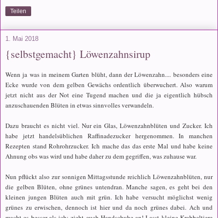
Teilen
1. Mai 2018
{selbstgemacht} Löwenzahnsirup
Wenn ja was in meinem Garten blüht, dann der Löwenzahn.... besonders eine
Ecke wurde von dem gelben Gewächs ordentlich überwuchert. Also warum
jetzt nicht aus der Not eine Tugend machen und die ja eigentlich hübsch
anzuschauenden Blüten in etwas sinnvolles verwandeln.
Dazu braucht es nicht viel. Nur ein Glas, Löwenzahnblüten und Zucker. Ich
habe jetzt handelsüblichen Raffinadezucker hergenommen. In manchen
Rezepten stand Rohrohrzucker. Ich mache das das erste Mal und habe keine
Ahnung obs was wird und habe daher zu dem gegriffen, was zuhause war.
Nun pflückt also zur sonnigen Mittagsstunde reichlich Löwenzahnblüten, nur
die gelben Blüten, ohne grünes untendran. Manche sagen, es geht bei den
kleinen jungen Blüten auch mit grün. Ich habe versucht möglichst wenig
grünes zu erwischen, dennoch ist hier und da noch grünes dabei. Ach und
macht es besser als ich: zieht euch Handschuhe an! Lasst kleine Krabbeltiere