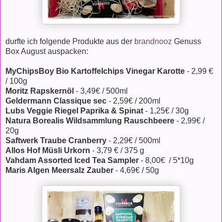
durfte ich folgende Produkte aus der
brandnooz
Genuss
Box August auspacken:
MyChipsBoy Bio Kartoffelchips Vinegar Karotte
- 2,99 €
/ 100g
Moritz Rapskernöl
- 3,49€ / 500ml
Geldermann Classique sec
- 2,59€ / 200ml
Lubs Veggie Riegel Paprika & Spinat
- 1,25€ / 30g
Natura Borealis Wildsammlung Rauschbeere
- 2,99€ /
20g
Saftwerk Traube Cranberry
- 2,29€ / 500ml
Allos Hof Müsli Urkorn
- 3,79 € / 375 g
Vahdam Assorted Iced Tea Sampler
- 8,00€ / 5*10g
Maris Algen Meersalz Zauber
- 4,69€ / 50g