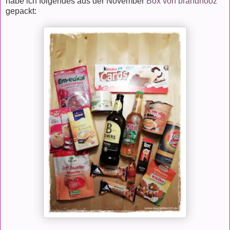
habe ich folgendes aus der November
Box von brandnooz
gepackt: