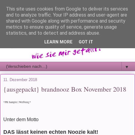
This site uses cookies from Google to deliver its services
and to analyze traffic. Your IP address and user-agent are
shared with Google along with performance and security
metrics to ensure quality of service, generate usage
statistics, and to detect and address abuse.
LEARN MORE
GOT IT
▼
11. Dezember 2018
{ausgepackt} brandnooz Box November 2018
*PR Sample | Werbung*
Unter dem Motto
DAS lässt keinen echten Noozie kalt!