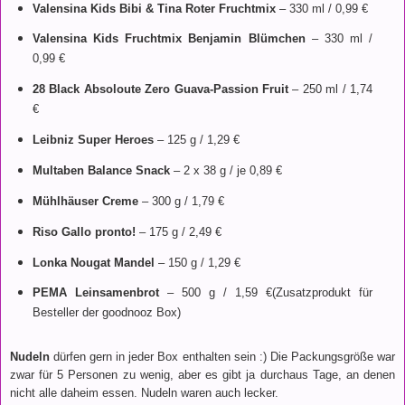
Valensina Kids Bibi & Tina Roter Fruchtmix
– 330 ml / 0,99 €
Valensina Kids Fruchtmix Benjamin Blümchen
– 330 ml /
0,99 €
28 Black Absoloute Zero Guava-Passion Fruit
– 250 ml / 1,74
€
Leibniz Super Heroes
– 125 g / 1,29 €
Multaben Balance Snack
– 2 x 38 g / je 0,89 €
Mühlhäuser Creme
– 300 g / 1,79 €
Riso Gallo pronto!
– 175 g / 2,49 €
Lonka Nougat Mandel
– 150 g / 1,29 €
PEMA Leinsamenbrot
– 500 g / 1,59 €(Zusatzprodukt für
Besteller der goodnooz Box)
Nudeln
dürfen gern in jeder Box enthalten sein :) Die Packungsgröße war
zwar für 5 Personen zu wenig, aber es gibt ja durchaus Tage, an denen
nicht alle daheim essen. Nudeln waren auch lecker.