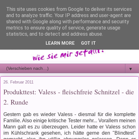
This site uses cookies from Google to deliver its services
and to analyze traffic. Your IP address and user-agent are
shared with Google along with performance and security
metrics to ensure quality of service, generate usage
statistics, and to detect and address abuse.
LEARN MORE
GOT IT
▼
26. Februar 2011
Produkttest: Valess - fleischfreie Schnitzel - die
2. Runde
Gestern gab es wieder Valess - diesmal für die komplette
Familie. Also einige kritische Tester mehr... Vorallem meinen
Mann galt es zu überzeugen. Leider hatte er Valess schon
im Kühlschrank gesehen, ich hätte gerne den "Blindtest"