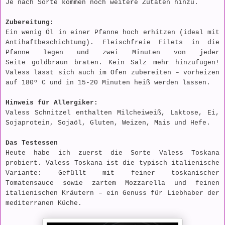
Je nach Sorte kommen noch weitere Zutaten hinzu.
Zubereitung:
Ein wenig Öl in einer Pfanne hoch erhitzen (ideal mit
Antihaftbeschichtung). Fleischfreie Filets in die
Pfanne legen und zwei Minuten von jeder
Seite goldbraun braten. Kein Salz mehr hinzufügen!
Valess lässt sich auch im Ofen zubereiten – vorheizen
auf 180º C und in 15-20 Minuten heiß werden lassen.
Hinweis für Allergiker:
Valess Schnitzel enthalten Milcheiweiß, Laktose, Ei,
Sojaprotein, Sojaöl, Gluten, Weizen, Mais und Hefe.
Das Testessen
Heute habe ich zuerst die Sorte Valess Toskana
probiert. Valess Toskana ist die typisch italienische
Variante: Gefüllt mit feiner toskanischer
Tomatensauce sowie zartem Mozzarella und feinen
italienischen Kräutern – ein Genuss für Liebhaber der
mediterranen Küche.