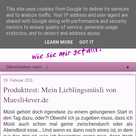
This site uses cookies from Google to deliver its services
and to analyze traffic. Your IP address and user-agent are
shared with Google along with performance and security
metrics to ensure quality of service, generate usage
statistics, and to detect and address abuse.
LEARN MORE
GOT IT
▼
19. Februar 2011
Produkttest: Mein Lieblingsmüsli von
Muesli4ever.de
Müsli gehört doch irgendwie zu einem gelungenen Start in
den Tag dazu, oder?! Obwohl ich ja zugeben muss, dass ich
Müsli auch schon mal gerne zwischendurch oder als
Abendbrot esse... Und wenn es dann noch eines ist, in dem