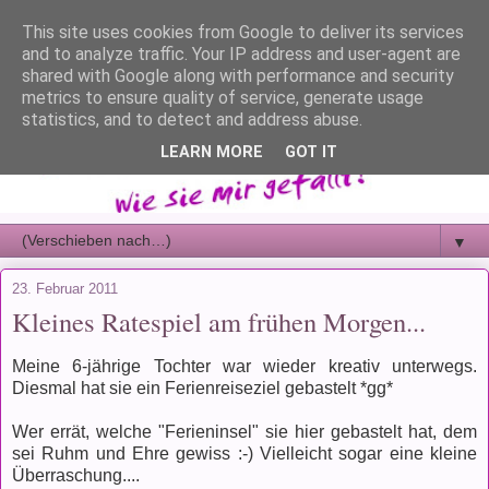
This site uses cookies from Google to deliver its services
and to analyze traffic. Your IP address and user-agent are
shared with Google along with performance and security
metrics to ensure quality of service, generate usage
statistics, and to detect and address abuse.
LEARN MORE
GOT IT
▼
23. Februar 2011
Kleines Ratespiel am frühen Morgen...
Meine 6-jährige Tochter war wieder kreativ unterwegs.
Diesmal hat sie ein Ferienreiseziel gebastelt *gg*
Wer errät, welche "Ferieninsel" sie hier gebastelt hat, dem
sei Ruhm und Ehre gewiss :-) Vielleicht sogar eine kleine
Überraschung....