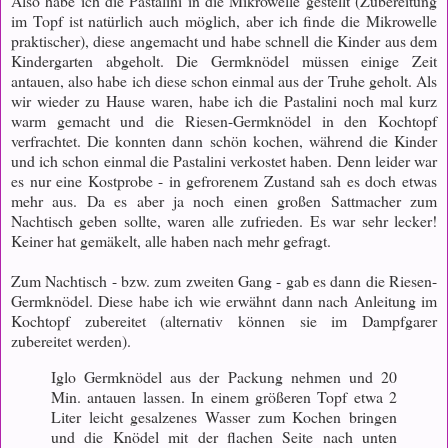
Also habe ich die Pastalini in die Mikrowelle gestellt (Zubereitung
im Topf ist natürlich auch möglich, aber ich finde die Mikrowelle
praktischer), diese angemacht und habe schnell die Kinder aus dem
Kindergarten abgeholt. Die Germknödel müssen einige Zeit
antauen, also habe ich diese schon einmal aus der Truhe geholt. Als
wir wieder zu Hause waren, habe ich die Pastalini noch mal kurz
warm gemacht und die Riesen-Germknödel in den Kochtopf
verfrachtet. Die konnten dann schön kochen, während die Kinder
und ich schon einmal die Pastalini verkostet haben. Denn leider war
es nur eine Kostprobe - in gefrorenem Zustand sah es doch etwas
mehr aus. Da es aber ja noch einen großen Sattmacher zum
Nachtisch geben sollte, waren alle zufrieden. Es war sehr lecker!
Keiner hat gemäkelt, alle haben nach mehr gefragt.
Zum Nachtisch - bzw. zum zweiten Gang - gab es dann die Riesen-
Germknödel. Diese habe ich wie erwähnt dann nach Anleitung im
Kochtopf zubereitet (alternativ können sie im Dampfgarer
zubereitet werden).
Iglo Germknödel aus der Packung nehmen und 20
Min. antauen lassen. In einem größeren Topf etwa 2
Liter leicht gesalzenes Wasser zum Kochen bringen
und die Knödel mit der flachen Seite nach unten