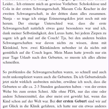
Leider... Ich erinnere mich an gewisse Vorlieben: Schokoküsse und
Cola in der ersten Schwangerschaft, Maoam Cola Kracher in der
zweiten Schwangerschaft, in der dritten dann alles zusammen.
Nunja - so trage ich einige Erinnerungskilos jetzt noch mit mir
herum. Der einzige Unterschied war, dass die erste
Schwangerschaft natürlich etwas ganz besonderes war und ich,
dank meiner Selbständigkeit, den Luxus hatte, bei jedem Ziepen zu
sagen: ich geh mal auf die Couch! Tja, bei den anderen beiden
Schwangerschaften war davon nichts zu wissen, denn mit
Kleinkind, bzw. zwei Kleinkindern nebenher ist da nichts mit
gemütlich auf die Couch legen. Mein Mann hatte jeweils nur ein
paar Tage Urlaub nach den Geburten, so musste ich alles alleine
schmeißen.
So problemlos die Schwangerschaften waren, so schnell und auch
recht unkompliziert waren auch die Geburten. Da ich Geburtsdetails
jetzt nicht wirklich ausbreiten möchte, erwähne ich noch, dass die
Geburten so alle ca. 2-3 Stunden gedauerten haben - von der ersten
Wehe bis zum ersten Schrei. Alle ohne PDA, nur das eine oder
andere Schmerzmittel, das aber meist erst gewirkt hat, wenn das
der ersten Geburt
Kind schon auf der Welt war. Bei
sind wir auf
gut Glück in die Klinik gefahren, ich hatte nur ein etwas anderes