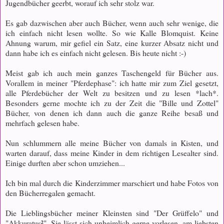
Jugendbücher geerbt, worauf ich sehr stolz war.
Es gab dazwischen aber auch Bücher, wenn auch sehr wenige, die
ich einfach nicht lesen wollte. So wie Kalle Blomquist. Keine
Ahnung warum, mir gefiel ein Satz, eine kurzer Absatz nicht und
dann habe ich es einfach nicht gelesen. Bis heute nicht :-)
Meist gab ich auch mein ganzes Taschengeld für Bücher aus.
Vorallem in meiner "Pferdephase": ich hatte mir zum Ziel gesetzt,
alle Pferdebücher der Welt zu besitzen und zu lesen *lach*.
Besonders gerne mochte ich zu der Zeit die "Bille und Zottel"
Bücher, von denen ich dann auch die ganze Reihe besaß und
mehrfach gelesen habe.
Nun schlummern alle meine Bücher von damals in Kisten, und
warten darauf, dass meine Kinder in dem richtigen Lesealter sind.
Einige durften aber schon umziehen...
Ich bin mal durch die Kinderzimmer marschiert und habe Fotos von
den Bücherregalen gemacht.
Die Lieblingsbücher meiner Kleinsten sind "Der Grüffelo" und
"Akkuratus²". Sie lässt sich unheimlich gerne vorlesen, am liebsten