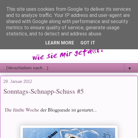
This site uses cookies from Google to deliver its services
and to analyze traffic. Your IP address and user-agent are
shared with Google along with performance and security
metrics to ensure quality of service, generate usage
statistics, and to detect and address abuse.
LEARN MORE
GOT IT
▼
29. Januar 2012
Sonntags-Schnapp-Schuss #5
Die fünfte Woche
der Blogparade ist gestartet...