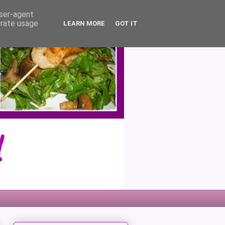
user-agent
erate usage
LEARN MORE
GOT IT