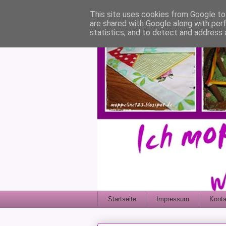
This site uses cookies from Google to 
are shared with Google along with per
statistics, and to detect and address 
Startseite
Impressum
Konta