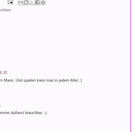
schuss
6:20
em Mann. Und spielen kann man in jedem Alter ;)
1
mmer äußerst brauchbar :-)