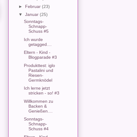
►
Februar
(23)
▼
Januar
(25)
Sonntags-
Schnapp-
Schuss #5
Ich wurde
getagged....
Eltern - Kind -
Blogparade #3
Produkttest: iglo
Pastalini und
Riesen-
Germknödel
Ich lerne jetzt
stricken - so! #3
Willkommen zu
Backen &
Genießen....
Sonntags-
Schnapp-
Schuss #4
Eltern - Kind -