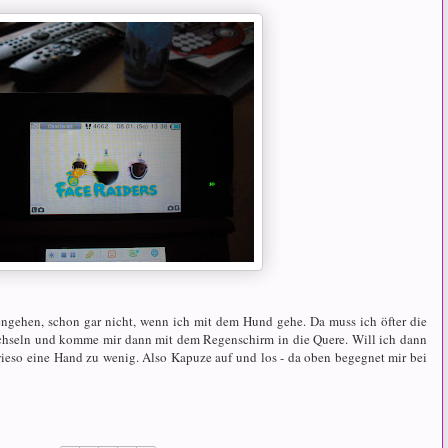
ngehen, schon gar nicht, wenn ich mit dem Hund gehe. Da muss ich öfter die
echseln und komme mir dann mit dem Regenschirm in die Quere. Will ich dann
wieso eine Hand zu wenig. Also Kapuze auf und los - da oben begegnet mir bei