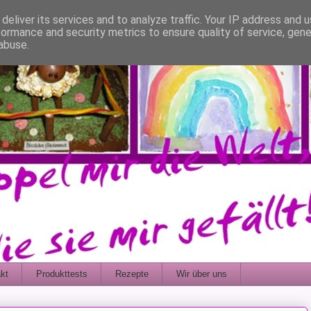
deliver its services and to analyze traffic. Your IP address and 
formance and security metrics to ensure quality of service, gen
abuse.
kt
Produkttests
Rezepte
Wir über uns