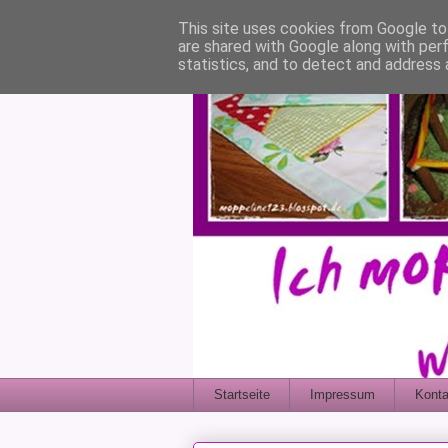
This site uses cookies from Google to 
are shared with Google along with per
statistics, and to detect and address 
Startseite
Impressum
Konta