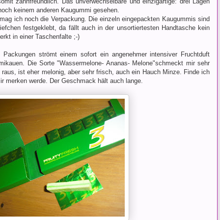
 somit zahnfreundlich. Das unverwechselbare und einzigartige: drei Lagen
 noch keinem anderen Kaugummi gesehen.
g ich noch die Verpackung. Die einzeln eingepackten Kaugummis sind
fchen festgeklebt, da fällt auch in der unsortiertesten Handtasche kein
t in einer Taschenfalte ;-)
h Packungen strömt einem sofort ein angenehmer intensiver Fruchtduft
mikauen. Die Sorte "Wassermelone- Ananas- Melone"schmeckt mir sehr
raus, ist eher melonig, aber sehr frisch, auch ein Hauch Minze. Finde ich
ir merken werde. Der Geschmack hält auch lange.