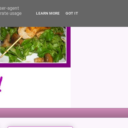
user-agent
erate usage
LEARN MORE
GOT IT