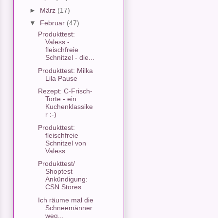
►
März
(17)
▼
Februar
(47)
Produkttest:
Valess -
fleischfreie
Schnitzel - die...
Produkttest: Milka
Lila Pause
Rezept: C-Frisch-
Torte - ein
Kuchenklassike
r :-)
Produkttest:
fleischfreie
Schnitzel von
Valess
Produkttest/
Shoptest
Ankündigung:
CSN Stores
Ich räume mal die
Schneemänner
weg...