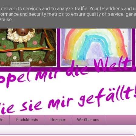
deliver its services and to analyze traffic. Your IP address and 
formance and security metrics to ensure quality of service, gen
abuse.
kt
Produkttests
Rezepte
Wir über uns