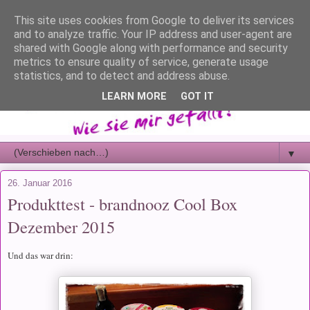
This site uses cookies from Google to deliver its services
and to analyze traffic. Your IP address and user-agent are
shared with Google along with performance and security
metrics to ensure quality of service, generate usage
statistics, and to detect and address abuse.
LEARN MORE
GOT IT
▼
26. Januar 2016
Produkttest - brandnooz Cool Box
Dezember 2015
Und das war drin: