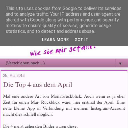
This site uses cookies from Google to deliver its services
and to analyze traffic. Your IP address and user-agent are
shared with Google along with performance and security
metrics to ensure quality of service, generate usage
statistics, and to detect and address abuse.
LEARN MORE
GOT IT
▼
25. Mai 2016
Die Top 4 aus dem April
Mal eine andere Art von Monatsrückblick. Auch wenn es ja eher
Zeit für einen Mai- Rückblick wäre, hier erstmal der April. Eine
nette kleine App in Verbindung mit meinem Instagram-Account
macht dies schnell möglich.
Die 4 meist geherzten Bilder waren diese: