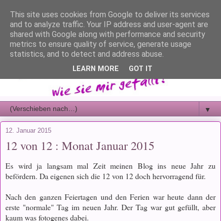
This site uses cookies from Google to deliver its services
and to analyze traffic. Your IP address and user-agent are
shared with Google along with performance and security
metrics to ensure quality of service, generate usage
statistics, and to detect and address abuse.
LEARN MORE
GOT IT
▼
12. Januar 2015
12 von 12 : Monat Januar 2015
Es wird ja langsam mal Zeit meinen Blog ins neue Jahr zu
befördern. Da eigenen sich die 12 von 12 doch hervorragend für.
Nach den ganzen Feiertagen und den Ferien war heute dann der
erste "normale" Tag im neuen Jahr. Der Tag war gut gefüllt, aber
kaum was fotogenes dabei.