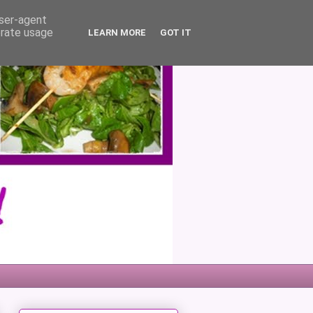
user-agent
erate usage
LEARN MORE
GOT IT