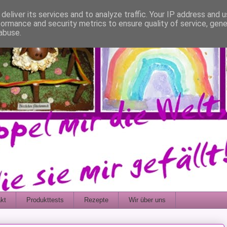
deliver its services and to analyze traffic. Your IP address and 
formance and security metrics to ensure quality of service, gen
abuse.
kt
Produkttests
Rezepte
Wir über uns