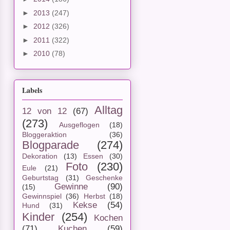
►
2013
(247)
►
2012
(326)
►
2011
(322)
►
2010
(78)
Labels
Alltag
12 von 12
(67)
(273)
Ausgeflogen
(18)
Bloggeraktion
(36)
Blogparade
(274)
Dekoration
(13)
Essen
(30)
Foto
(230)
Eule
(21)
Geburtstag
(31)
Geschenke
Gewinne
(90)
(15)
Gewinnspiel
(36)
Herbst
(18)
Kekse
(54)
Hund
(31)
Kinder
(254)
Kochen
(71)
Kuchen
(59)