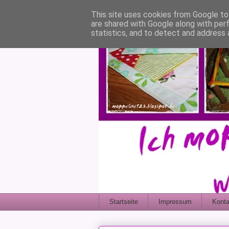
This site uses cookies from Google to 
are shared with Google along with per
statistics, and to detect and address 
Startseite
Impressum
Konta