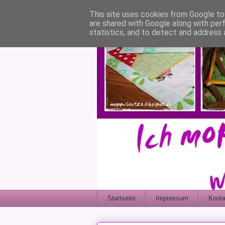
This site uses cookies from Google to 
are shared with Google along with per
statistics, and to detect and address 
Startseite
Impressum
Konta