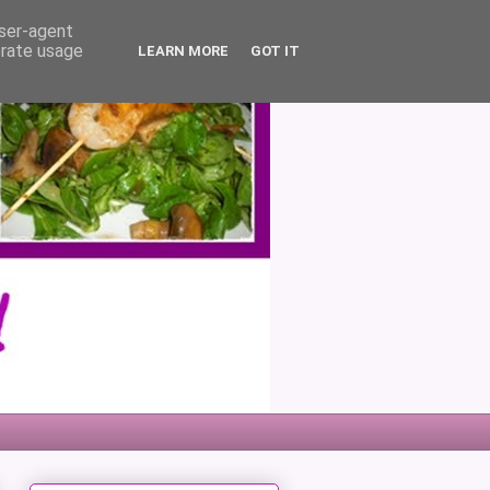
user-agent
erate usage
LEARN MORE
GOT IT