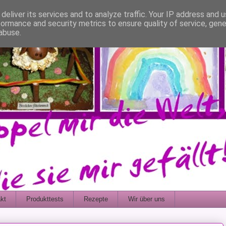
deliver its services and to analyze traffic. Your IP address and 
formance and security metrics to ensure quality of service, gen
abuse.
kt
Produkttests
Rezepte
Wir über uns