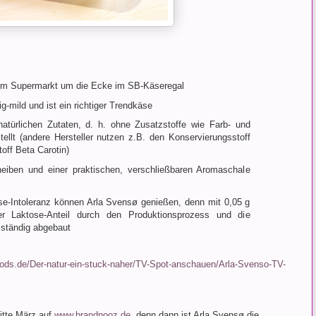
t im Supermarkt um die Ecke im SB-Käseregal
-mild und ist ein richtiger Trendkäse
atürlichen Zutaten, d. h. ohne Zusatzstoffe wie Farb- und
tellt (andere Hersteller nutzen z.B. den Konservierungsstoff
off Beta Carotin)
iben und einer praktischen, verschließbaren Aromaschale
se-Intoleranz können Arla Svensø genießen, denn mit 0,05 g
r Laktose-Anteil durch den Produktionsprozess und die
llständig abgebaut
oods.de/Der-natur-ein-stuck-naher/TV-Spot-anschauen/Arla-Svenso-TV-
itte März auf
www.brandnooz.de
, denn dann ist Arla Svensø die