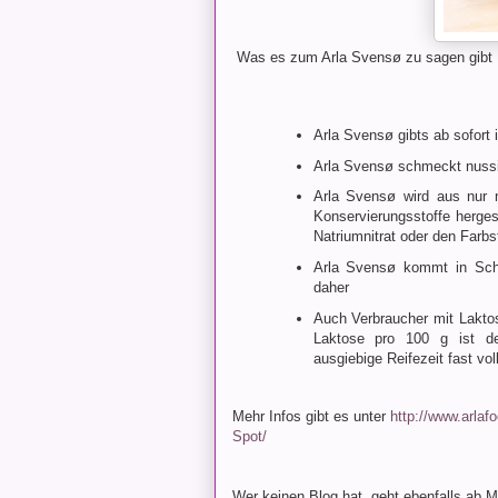
Was es zum Arla Svensø zu sagen gibt
Arla Svensø gibts ab sofor
Arla Svensø schmeckt nussig
Arla Svensø wird aus nur n
Konservierungsstoffe herges
Natriumnitrat oder den Farbst
Arla Svensø kommt in Sche
daher
Auch Verbraucher mit Lakto
Laktose pro 100 g ist de
ausgiebige Reifezeit fast vo
Mehr Infos gibt es unter
http://www.arlaf
Spot/
Wer keinen Blog hat, geht ebenfalls ab M