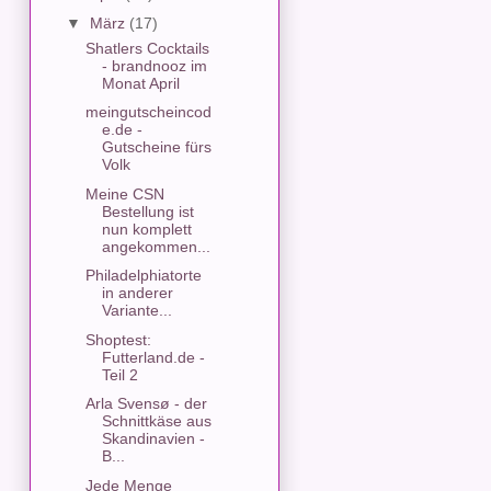
▼
März
(17)
Shatlers Cocktails
- brandnooz im
Monat April
meingutscheincod
e.de -
Gutscheine fürs
Volk
Meine CSN
Bestellung ist
nun komplett
angekommen...
Philadelphiatorte
in anderer
Variante...
Shoptest:
Futterland.de -
Teil 2
Arla Svensø - der
Schnittkäse aus
Skandinavien -
B...
Jede Menge