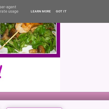
user-agent
erate usage
LEARN MORE
GOT IT