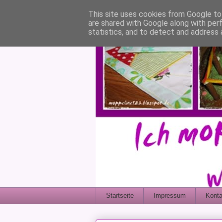
This site uses cookies from Google to 
are shared with Google along with per
statistics, and to detect and address 
Startseite
Impressum
Konta