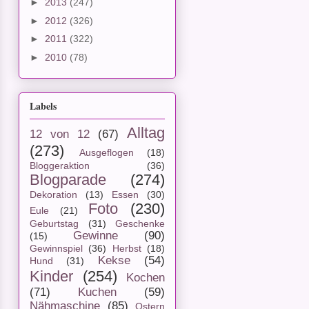
►
2013
(247)
►
2012
(326)
►
2011
(322)
►
2010
(78)
Labels
Alltag
12 von 12
(67)
(273)
Ausgeflogen
(18)
Bloggeraktion
(36)
Blogparade
(274)
Dekoration
(13)
Essen
(30)
Foto
(230)
Eule
(21)
Geburtstag
(31)
Geschenke
Gewinne
(90)
(15)
Gewinnspiel
(36)
Herbst
(18)
Kekse
(54)
Hund
(31)
Kinder
(254)
Kochen
(71)
Kuchen
(59)
Nähmaschine
(85)
Ostern