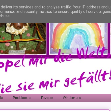
deliver its services and to analyze traffic. Your IP address and 
formance and security metrics to ensure quality of service, gen
abuse.
kt
Produkttests
Rezepte
Wir über uns