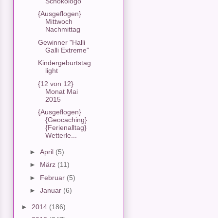
Schokologo
{Ausgeflogen}
Mittwoch
Nachmittag
Gewinner "Halli
Galli Extreme"
Kindergeburtstag
light
{12 von 12}
Monat Mai
2015
{Ausgeflogen}
{Geocaching}
{Ferienalltag}
Wetterle...
►
April
(5)
►
März
(11)
►
Februar
(5)
►
Januar
(6)
►
2014
(186)