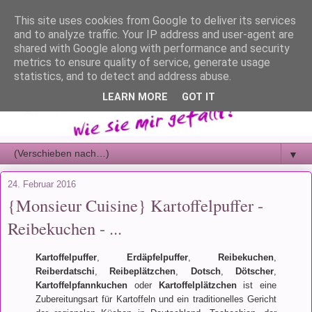
This site uses cookies from Google to deliver its services
and to analyze traffic. Your IP address and user-agent are
shared with Google along with performance and security
metrics to ensure quality of service, generate usage
statistics, and to detect and address abuse.
LEARN MORE
GOT IT
▼
24. Februar 2016
{Monsieur Cuisine} Kartoffelpuffer -
Reibekuchen - ...
Kartoffelpuffer
,
Erdäpfelpuffer
,
Reibekuchen
,
Reiberdatschi
,
Reibeplätzchen
,
Dotsch
,
Dötscher
,
Kartoffelpfannkuchen
oder
Kartoffelplätzchen
ist eine
Zubereitungsart für Kartoffeln und ein traditionelles Gericht