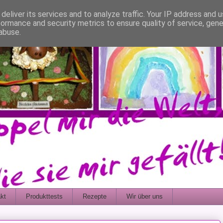
deliver its services and to analyze traffic. Your IP address and 
formance and security metrics to ensure quality of service, gen
abuse.
kt
Produkttests
Rezepte
Wir über uns