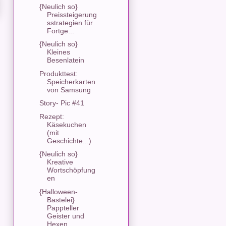
{Neulich so}
Preissteigerung
sstrategien für
Fortge...
{Neulich so}
Kleines
Besenlatein
Produkttest:
Speicherkarten
von Samsung
Story- Pic #41
Rezept:
Käsekuchen
(mit
Geschichte...)
{Neulich so}
Kreative
Wortschöpfung
en
{Halloween-
Bastelei}
Pappteller
Geister und
Hexen