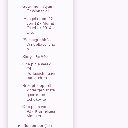
Gewinner - Ayumi
Gewinnspiel
{Ausgeflogen} 12
von 12 - Monat
Oktober 2014 -
Dra...
{Selbstgenäht} -
Windeltäschche
n
Story- Pic #40
One pin a week
#4 -
Kürbisschnitzen
mal anders
Rezept: doppelt
kindergeburtsta
gserprobe
Schoko-Ka...
One pin a week
#3 - Krümeliges
Monster
►
September
(13)