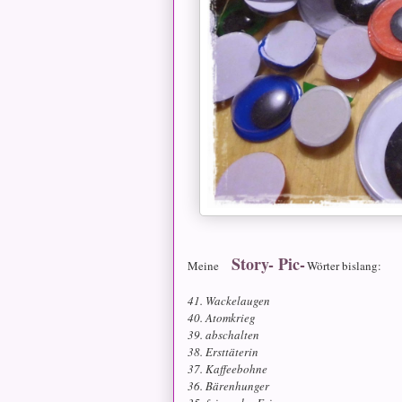
Story- Pic
-
Meine
Wörter bislang:
41. Wackelaugen
40. Atomkrieg
39. abschalten
38. Ersttäterin
37. Kaffeebohne
36. Bärenhunger