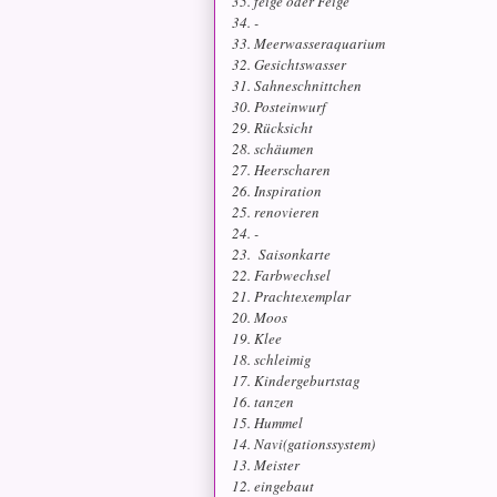
35. feige oder Feige
34. -
33. Meerwasseraquarium
32. Gesichtswasser
31. Sahneschnittchen
30. Posteinwurf
29. Rücksicht
28. schäumen
27. Heerscharen
26. Inspiration
25. renovieren
24. -
23. Saisonkarte
22. Farbwechsel
21. Prachtexemplar
20. Moos
19. Klee
18. schleimig
17. Kindergeburtstag
16. tanzen
15. Hummel
14. Navi(gationssystem)
13. Meister
12. eingebaut