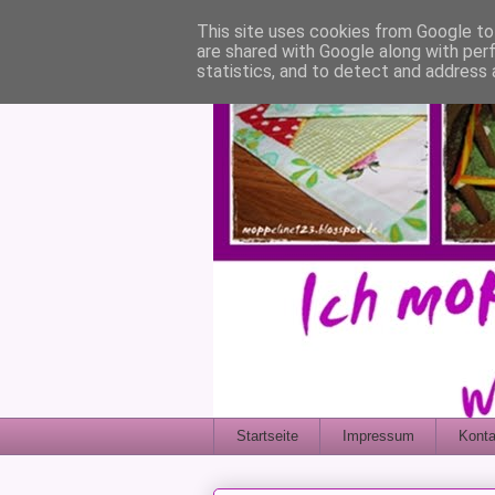
This site uses cookies from Google to 
are shared with Google along with per
statistics, and to detect and address 
Startseite
Impressum
Konta