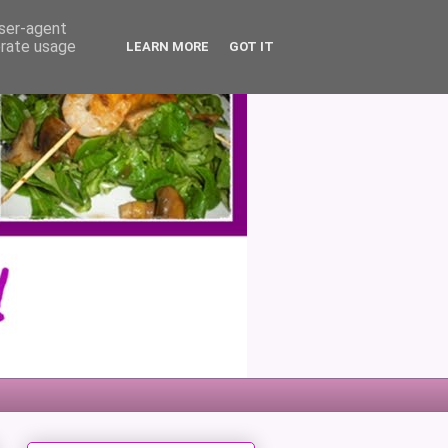
user-agent
erate usage
LEARN MORE
GOT IT