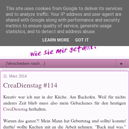
This site uses cookies from Google to deliver its services
and to analyze traffic. Your IP address and user-agent are
shared with Google along with performance and security
metrics to ensure quality of service, generate usage
statistics, and to detect and address abuse.
LEARN MORE
GOT IT
▼
11. März 2014
CreaDienstag #114
Kreativ war ich nur in der Küche. Am Backofen. Weil für nichts
anderes Zeit blieb muss also mein Gebackenes für den heutigen
CreaDienstag
herhalten.
Warum das ganze?! Mein Mann hat Geburtstag und sollte/ konnte/
durfte/ wollte Kuchen mit an die Arbeit nehmen. "Back mal was."