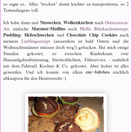
so sagte er... Alles "trocken" damit leichter zu transportieren, so 2
Tortendingens voll.
Nussecken
Wolkenkuchen
Ich habe dann mal
,
nach
Ostseenixen-
Marmor-Muffins
Art
, einfache
nach
Mellis Blitzkuchenrezept
,
Pudding- Hefeschnecken
Chocolate Chip Cookies
und
nach
meinem
Lieblingsrezept
(ausserdem ist bald Ostern und die
Weihnachtsmänner müssen doch weg!) gebacken. Hat mich einige
Stunden gekostet, so zwischen Kinderkram (wie
Hausaufgabenbetreuung, Streitschlichten, Fahrservice - natürlich
mit dem Fahrrad) Kochen & Co. gekostet. Aber lecker ist alles
geworden. Und ich konnte von allem
ein bißchen
reichlich
abknapsen für den Heimverzehr :)