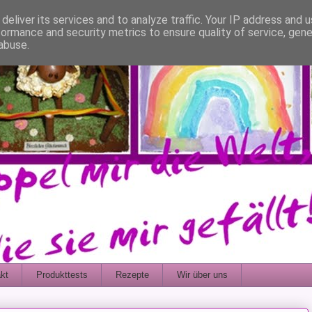
deliver its services and to analyze traffic. Your IP address and 
formance and security metrics to ensure quality of service, gen
abuse.
kt
Produkttests
Rezepte
Wir über uns