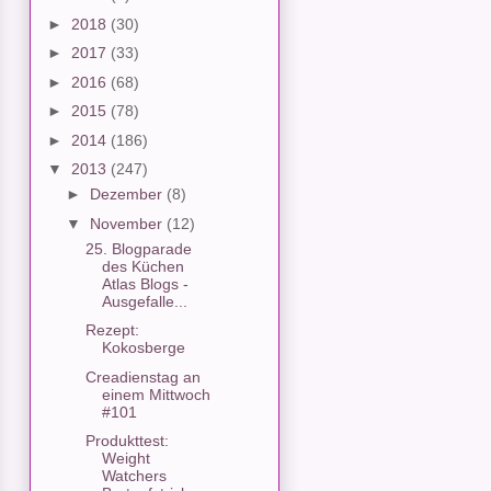
►
2018
(30)
►
2017
(33)
►
2016
(68)
►
2015
(78)
►
2014
(186)
▼
2013
(247)
►
Dezember
(8)
▼
November
(12)
25. Blogparade
des Küchen
Atlas Blogs -
Ausgefalle...
Rezept:
Kokosberge
Creadienstag an
einem Mittwoch
#101
Produkttest:
Weight
Watchers