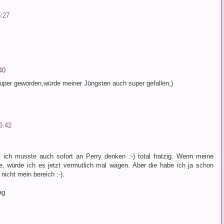
:27
40
super geworden,würde meiner Jüngsten auch super gefallen;)
6:42
! ich musste auch sofort an Perry denken :-) total fratzig. Wenn meine
 würde ich es jetzt vermutlich mal wagen. Aber die habe ich ja schon
nicht mein bereich :-).
ag