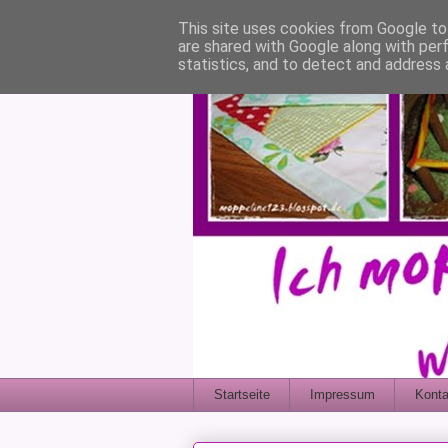
This site uses cookies from Google to 
are shared with Google along with per
statistics, and to detect and address 
Startseite
Impressum
Konta