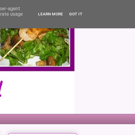
user-agent
erate usage
LEARN MORE
GOT IT