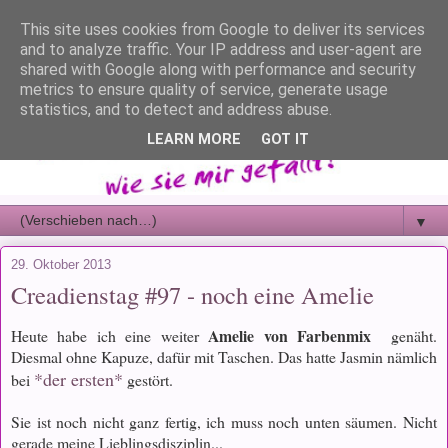
This site uses cookies from Google to deliver its services
and to analyze traffic. Your IP address and user-agent are
shared with Google along with performance and security
metrics to ensure quality of service, generate usage
statistics, and to detect and address abuse.
LEARN MORE
GOT IT
▼
29. Oktober 2013
Creadienstag #97 - noch eine Amelie
Amelie von Farbenmix
Heute habe ich eine weiter
genäht.
Diesmal ohne Kapuze, dafür mit Taschen. Das hatte Jasmin nämlich
*der ersten*
bei
gestört.
Sie ist noch nicht ganz fertig, ich muss noch unten säumen. Nicht
gerade meine Lieblingsdisziplin...