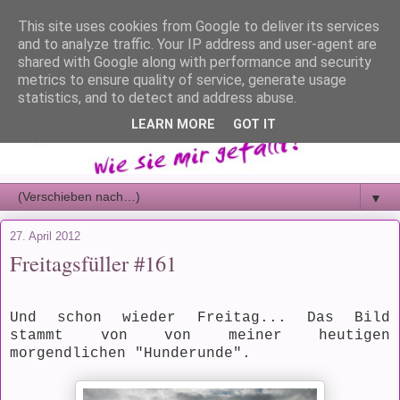
This site uses cookies from Google to deliver its services
and to analyze traffic. Your IP address and user-agent are
shared with Google along with performance and security
metrics to ensure quality of service, generate usage
statistics, and to detect and address abuse.
LEARN MORE
GOT IT
▼
27. April 2012
Freitagsfüller #161
Und schon wieder Freitag... Das Bild
stammt von von meiner heutigen
morgendlichen "Hunderunde".