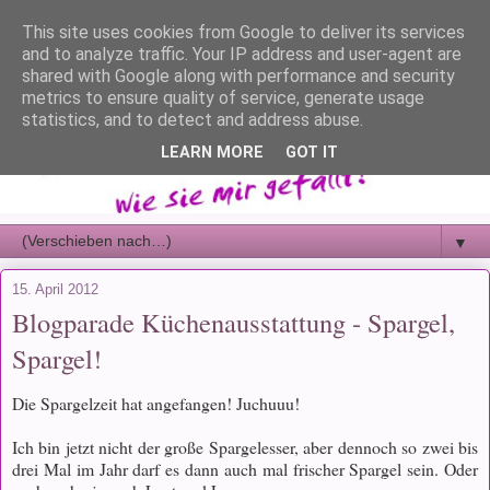
This site uses cookies from Google to deliver its services
and to analyze traffic. Your IP address and user-agent are
shared with Google along with performance and security
metrics to ensure quality of service, generate usage
statistics, and to detect and address abuse.
LEARN MORE
GOT IT
▼
15. April 2012
Blogparade Küchenausstattung - Spargel,
Spargel!
Die Spargelzeit hat angefangen! Juchuuu!
Ich bin jetzt nicht der große Spargelesser, aber dennoch so zwei bis
drei Mal im Jahr darf es dann auch mal frischer Spargel sein. Oder