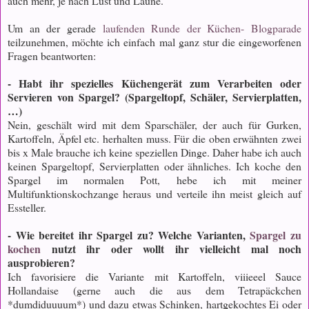
auch mehr, je nach Lust und Laune.
Um an der gerade
laufenden Runde der Küchen- Blogparade
teilzunehmen, möchte ich einfach mal ganz stur die eingeworfenen
Fragen beantworten:
- Habt ihr spezielles Küchengerät zum Verarbeiten oder
Servieren von Spargel? (Spargeltopf, Schäler, Servierplatten,
…)
Nein, geschält wird mit dem Sparschäler, der auch für Gurken,
Kartoffeln, Äpfel etc. herhalten muss. Für die oben erwähnten zwei
bis x Male brauche ich keine speziellen Dinge. Daher habe ich auch
keinen Spargeltopf, Servierplatten oder ähnliches. Ich koche den
Spargel im normalen Pott, hebe ich mit meiner
Multifunktionskochzange heraus und verteile ihn meist gleich auf
Essteller.
- Wie bereitet ihr Spargel zu? Welche Varianten,
Spargel zu
kochen
nutzt ihr oder wollt ihr vielleicht mal noch
ausprobieren?
Ich favorisiere die Variante mit Kartoffeln, viiieeel Sauce
Hollandaise (gerne auch die aus dem Tetrapäckchen
*dumdiduuuum*) und dazu etwas Schinken, hartgekochtes Ei oder