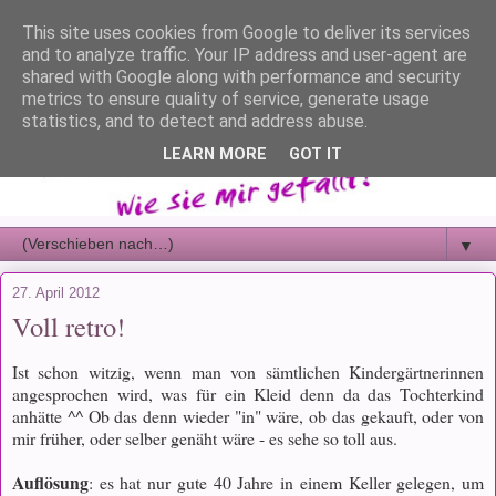
This site uses cookies from Google to deliver its services
and to analyze traffic. Your IP address and user-agent are
shared with Google along with performance and security
metrics to ensure quality of service, generate usage
statistics, and to detect and address abuse.
LEARN MORE
GOT IT
▼
27. April 2012
Voll retro!
Ist schon witzig, wenn man von sämtlichen Kindergärtnerinnen
angesprochen wird, was für ein Kleid denn da das Tochterkind
anhätte ^^ Ob das denn wieder "in" wäre, ob das gekauft, oder von
mir früher, oder selber genäht wäre - es sehe so toll aus.
Auflösung
: es hat nur gute 40 Jahre in einem Keller gelegen, um