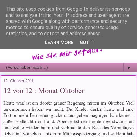
This site uses cookies from Google to deliver its services
and to analyze traffic. Your IP address and user-agent are
shared with Google along with performance and security
metrics to ensure quality of service, generate usage
statistics, and to detect and address abuse.
LEARN MORE
GOT IT
▼
12. Oktober 2011
12 von 12 : Monat Oktober
Heute war/ ist ein doofer grauer Regentag mitten im Oktober. Viel
unternommen haben wir nicht. Die Kinder dürfen heute mal eine
Portion mehr Fernsehen gucken, raus gehen mag irgendwie keiner -
außer vielleicht der Hund. Aber selbst der drehte irgendwann um
und wollte wieder heim und verbrachte den Rest des Vormittages
lieber im Körbchen - bis zum Mittagsspaziergang und seitdem hab