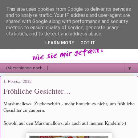
This site uses cookies from Google to deliver its services
and to analyze traffic. Your IP address and user-agent are
shared with Google along with performance and security
metrics to ensure quality of service, generate usage
statistics, and to detect and address abuse.
LEARN MORE
GOT IT
▼
1. Februar 2013
Fröhliche Gesichter....
Marshmallows, Zuckerschrift - mehr braucht es nicht, um fröhliche
Gesichter zu zaubern.
Sowohl auf den Marshmallows, als auch auf meinen Kindern ;-)