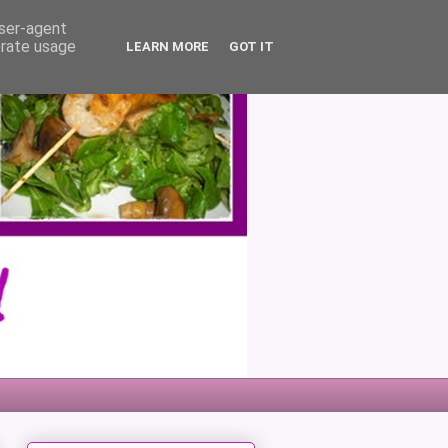
user-agent
erate usage
LEARN MORE
GOT IT