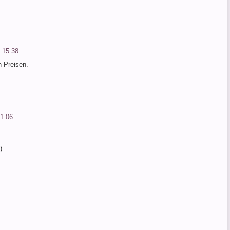
 15:38
n Preisen.
01:06
)