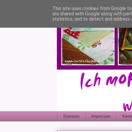
This site uses cookies from Google to 
are shared with Google along with per
statistics, and to detect and address 
Startseite
Impressum
Konta