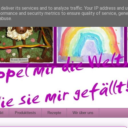
deliver its services and to analyze traffic. Your IP address and 
formance and security metrics to ensure quality of service, gen
abuse.
kt
Produkttests
Rezepte
Wir über uns