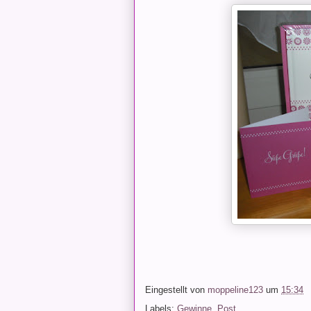
Eingestellt von
moppeline123
um
15:34
Labels:
Gewinne
,
Post