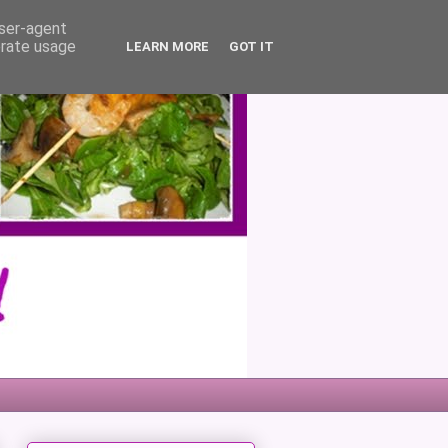
user-agent
erate usage
LEARN MORE
GOT IT