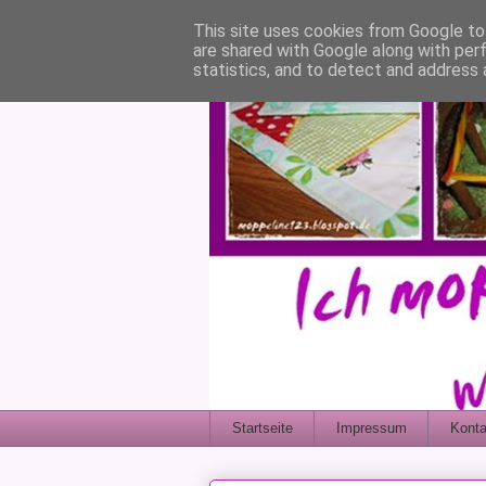
This site uses cookies from Google to 
are shared with Google along with per
statistics, and to detect and address 
Startseite
Impressum
Konta