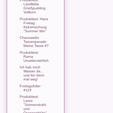
Produkttest:
Landliebe
Grießpudding
Vollkorn
Produkttest: Hans
Freitag
Keksmischung
"Summer Mix"
Chaosweibs
Tassenparade:
Meine Tasse #7
Produkttest:
Rama
Unwiderstehlich
Ich hab noch
Wasser da...
und bin dann
mal weg!
Freitagsfüller
#119
Produkttest:
Lenor
"Sonnenstrahl
und
Orangenblüte"