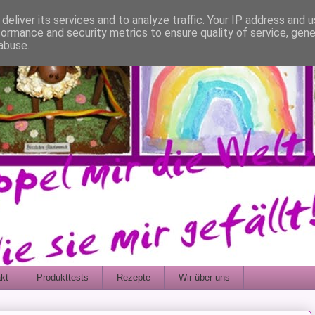
deliver its services and to analyze traffic. Your IP address and 
formance and security metrics to ensure quality of service, gen
abuse.
kt
Produkttests
Rezepte
Wir über uns