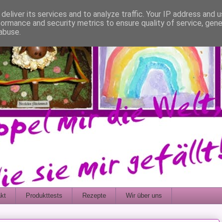
deliver its services and to analyze traffic. Your IP address and 
formance and security metrics to ensure quality of service, gen
abuse.
kt
Produkttests
Rezepte
Wir über uns