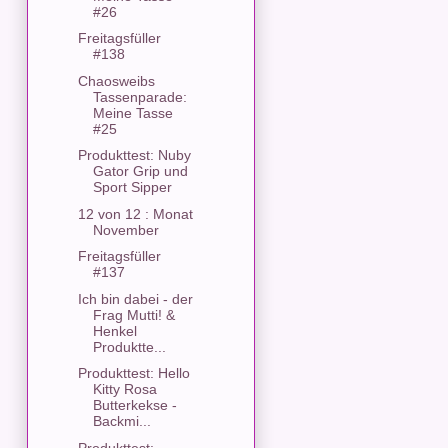
#26
Freitagsfüller
#138
Chaosweibs
Tassenparade:
Meine Tasse
#25
Produkttest: Nuby
Gator Grip und
Sport Sipper
12 von 12 : Monat
November
Freitagsfüller
#137
Ich bin dabei - der
Frag Mutti! &
Henkel
Produktte...
Produkttest: Hello
Kitty Rosa
Butterkekse -
Backmi...
Produkttest: