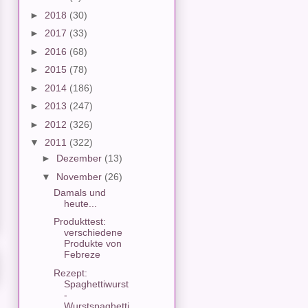
►
2018
(30)
►
2017
(33)
►
2016
(68)
►
2015
(78)
►
2014
(186)
►
2013
(247)
►
2012
(326)
▼
2011
(322)
►
Dezember
(13)
▼
November
(26)
Damals und
heute...
Produkttest:
verschiedene
Produkte von
Febreze
Rezept:
Spaghettiwurst
-
Wurstspaghetti