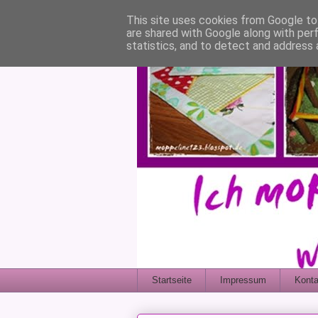
This site uses cookies from Google to 
are shared with Google along with per
statistics, and to detect and address 
Startseite
Impressum
Konta