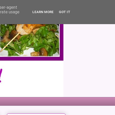
user-agent
erate usage
LEARN MORE
GOT IT