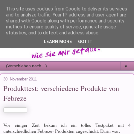
This site uses cookies from Google to deliver its services
and to analyze traffic. Your IP address and user-agent are
shared with Google along with performance and security
metrics to ensure quality of service, generate usage
statistics, and to detect and address abuse.
LEARN MORE
GOT IT
▼
30. November 2011
Produkttest: verschiedene Produkte von
Febreze
Vor einiger Zeit bekam ich ein tolles Testpaket mit 4
unterschiedlichen Febreze- Produkten zugeschickt. Darin war: