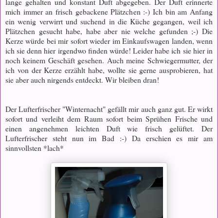
lange gehalten und konstant Duft abgegeben. Der Duft erinnerte
mich immer an frisch gebackene Plätzchen :-) Ich bin am Anfang
ein wenig verwirrt und suchend in die Küche gegangen, weil ich
Plätzchen gesucht habe, habe aber nie welche gefunden ;-) Die
Kerze würde bei mir sofort wieder im Einkaufswagen landen, wenn
ich sie denn hier irgendwo finden würde! Leider habe ich sie hier in
noch keinem Geschäft gesehen. Auch meine Schwiegermutter, der
ich von der Kerze erzählt habe, wollte sie gerne ausprobieren, hat
sie aber auch nirgends entdeckt. Wir bleiben dran!
Der Lufterfrischer "Winternacht" gefällt mir auch ganz gut. Er wirkt
sofort und verleiht dem Raum sofort beim Sprühen Frische und
einen angenehmen leichten Duft wie frisch gelüftet. Der
Lufterfrischer steht nun im Bad :-) Da erschien es mir am
sinnvollsten *lach*