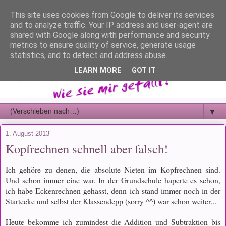
This site uses cookies from Google to deliver its services
and to analyze traffic. Your IP address and user-agent are
shared with Google along with performance and security
metrics to ensure quality of service, generate usage
statistics, and to detect and address abuse.
LEARN MORE
GOT IT
▼
1. August 2013
Kopfrechnen schnell aber falsch!
Ich gehöre zu denen, die absolute Nieten im Kopfrechnen sind.
Und schon immer eine war. In der Grundschule haperte es schon,
ich habe Eckenrechnen gehasst, denn ich stand immer noch in der
Startecke und selbst der Klassendepp (sorry ^^) war schon weiter...
Heute bekomme ich zumindest die Addition und Subtraktion bis