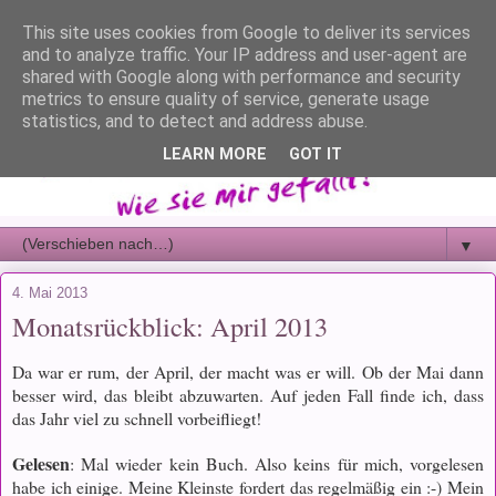
This site uses cookies from Google to deliver its services
and to analyze traffic. Your IP address and user-agent are
shared with Google along with performance and security
metrics to ensure quality of service, generate usage
statistics, and to detect and address abuse.
LEARN MORE
GOT IT
▼
4. Mai 2013
Monatsrückblick: April 2013
Da war er rum, der April, der macht was er will. Ob der Mai dann
besser wird, das bleibt abzuwarten. Auf jeden Fall finde ich, dass
das Jahr viel zu schnell vorbeifliegt!
Gelesen
: Mal wieder kein Buch. Also keins für mich, vorgelesen
habe ich einige. Meine Kleinste fordert das regelmäßig ein :-) Mein