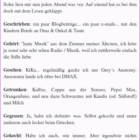
Sohn liest mir nun jeden Abend was vor. Auf einmal hat es bei ihm
doch mit dem Lesen geklappt.
Geschrieben
: ein paar Blogbeiträge... ein paar e-mails... mit den
Kindern Briefe an Oma & Onkel & Tante
Gehört
: "laute Musik" aus dem Zimmer meiner Ältesten, ich höre
ja sonst sehr sehr selten Radio / Musik, weil ich mittlerweile einfach
die Stille liebe
Gesehen
: KiKa... regelmäßig
gucke
ich
nur Grey´s Anatomy.
Ansonsten lande ich öfter bei DMAX.
Getrunken
: Kaffee, Cappu aus der Senseo, Pepsi Max,
Orangenlimo, und neu dazu Schwarztee mit Kandis (od. Süßstoff)
und Milch
Gegessen
: Ja, habe ich definitiv was. Selbst gekocht und unter
anderem auch lecker beim Griechen.
Gekocht
: Habe ich auch, wie immer. Aber irgendwie nichts