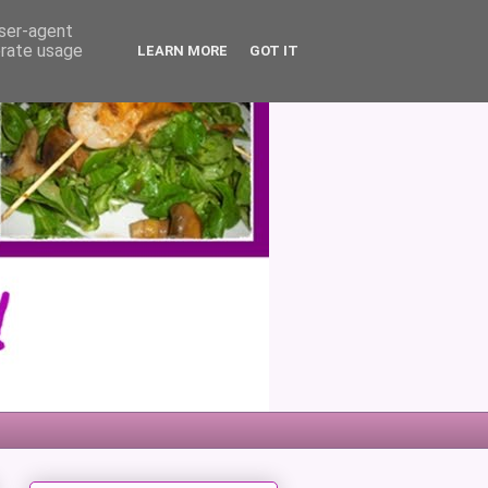
user-agent
erate usage
LEARN MORE
GOT IT