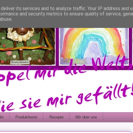
deliver its services and to analyze traffic. Your IP address and 
formance and security metrics to ensure quality of service, gen
abuse.
kt
Produkttests
Rezepte
Wir über uns