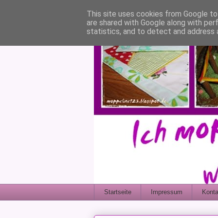
This site uses cookies from Google to 
are shared with Google along with per
statistics, and to detect and address 
Startseite
Impressum
Konta