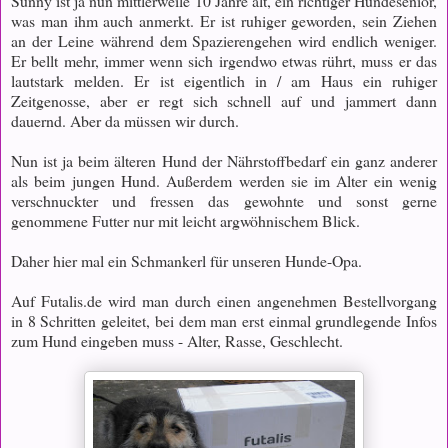
Sunny ist ja nun mittlerweile 10 Jahre alt, ein richtiger Hundesenior,
was man ihm auch anmerkt. Er ist ruhiger geworden, sein Ziehen
an der Leine während dem Spazierengehen wird endlich weniger.
Er bellt mehr, immer wenn sich irgendwo etwas rührt, muss er das
lautstark melden. Er ist eigentlich in / am Haus ein ruhiger
Zeitgenosse, aber er regt sich schnell auf und jammert dann
dauernd. Aber da müssen wir durch.
Nun ist ja beim älteren Hund der Nährstoffbedarf ein ganz anderer
als beim jungen Hund. Außerdem werden sie im Alter ein wenig
verschnuckter und fressen das gewohnte und sonst gerne
genommene Futter nur mit leicht argwöhnischem Blick.
Daher hier mal ein Schmankerl für unseren Hunde-Opa.
Auf Futalis.de wird man durch einen angenehmen Bestellvorgang
in 8 Schritten geleitet, bei dem man erst einmal grundlegende Infos
zum Hund eingeben muss - Alter, Rasse, Geschlecht.