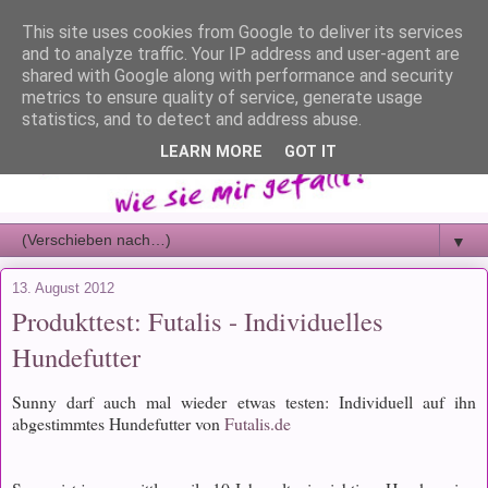
This site uses cookies from Google to deliver its services
and to analyze traffic. Your IP address and user-agent are
shared with Google along with performance and security
metrics to ensure quality of service, generate usage
statistics, and to detect and address abuse.
LEARN MORE
GOT IT
▼
13. August 2012
Produkttest: Futalis - Individuelles
Hundefutter
Sunny darf auch mal wieder etwas testen: Individuell auf ihn
abgestimmtes Hundefutter von
Futalis.de