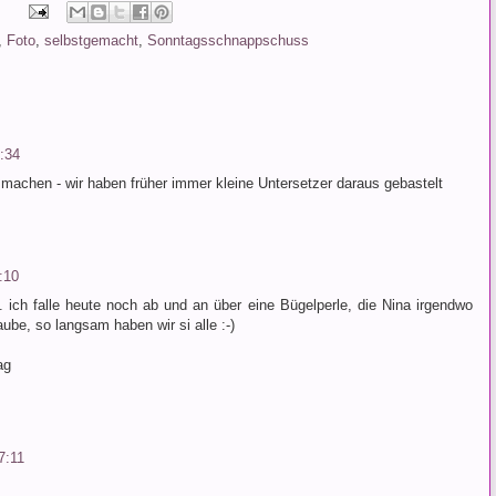
,
Foto
,
selbstgemacht
,
Sonntagsschnappschuss
:34
 machen - wir haben früher immer kleine Untersetzer daraus gebastelt
:10
. ich falle heute noch ab und an über eine Bügelperle, die Nina irgendwo
laube, so langsam haben wir si alle :-)
ag
7:11