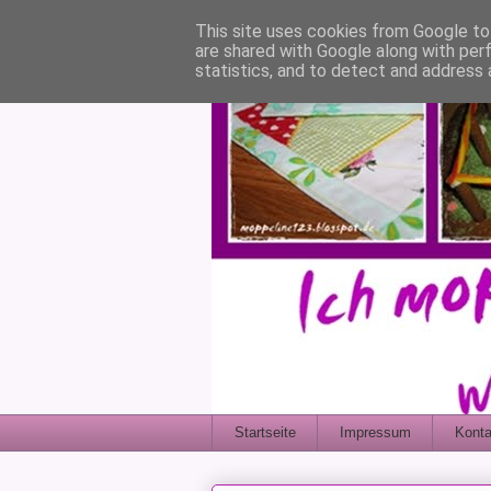
This site uses cookies from Google to 
are shared with Google along with per
statistics, and to detect and address 
Startseite
Impressum
Konta