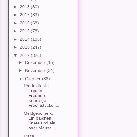
►
2018
(30)
►
2017
(33)
►
2016
(68)
►
2015
(78)
►
2014
(186)
►
2013
(247)
▼
2012
(326)
►
Dezember
(15)
►
November
(34)
▼
Oktober
(36)
Produkttest:
Freche
Freunde
Knackige
Fruchtstückch...
Geldgeschenk:
Ein bißchen
Knete und ein
paar Mäuse...
Pizza!