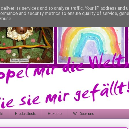
deliver its services and to analyze traffic. Your IP address and 
formance and security metrics to ensure quality of service, gen
abuse.
kt
Produkttests
Rezepte
Wir über uns