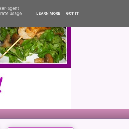
user-agent
erate usage
LEARN MORE
GOT IT