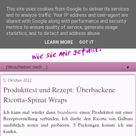
This site uses cookies from Google to deliver its services
and to analyze traffic. Your IP address and user-agent are
shared with Google along with performance and security
metrics to ensure quality of service, generate usage
statistics, and to detect and address abuse.
LEARN MORE
GOT IT
▼
5. Oktober 2012
Produkttest und Rezept: Überbackene
Ricotta-Spinat Wraps
Ich kann mal wieder dann
brandnooz
einen Produkttest mit einer
Rezeptvorstellung verbinden. Ich durfte den Ricotta von Galbani
ausführlich testen und probieren. 5 Packungen konnte ich mir
kaufen.