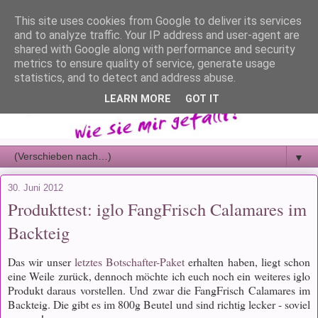
This site uses cookies from Google to deliver its services
and to analyze traffic. Your IP address and user-agent are
shared with Google along with performance and security
metrics to ensure quality of service, generate usage
statistics, and to detect and address abuse.
LEARN MORE
GOT IT
▼
30. Juni 2012
Produkttest: iglo FangFrisch Calamares im
Backteig
Das wir unser
letztes Botschafter-Paket
erhalten haben, liegt schon
eine Weile zurück, dennoch möchte ich euch noch ein weiteres iglo
Produkt daraus vorstellen. Und zwar die FangFrisch Calamares im
Backteig. Die gibt es im 800g Beutel und sind richtig lecker - soviel