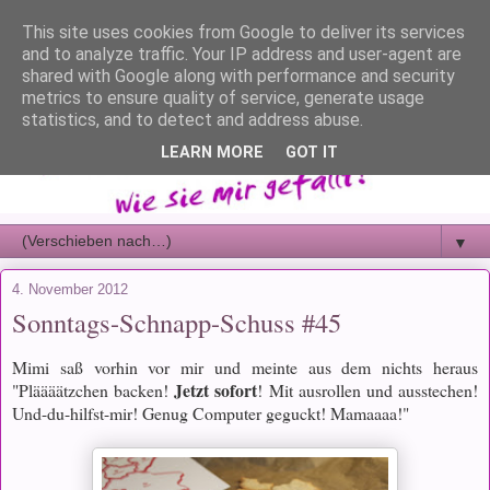
This site uses cookies from Google to deliver its services
and to analyze traffic. Your IP address and user-agent are
shared with Google along with performance and security
metrics to ensure quality of service, generate usage
statistics, and to detect and address abuse.
LEARN MORE
GOT IT
▼
4. November 2012
Sonntags-Schnapp-Schuss #45
Mimi saß vorhin vor mir und meinte aus dem nichts heraus
Jetzt sofort
"Pläääätzchen backen!
! Mit ausrollen und ausstechen!
Und-du-hilfst-mir! Genug Computer geguckt! Mamaaaa!"