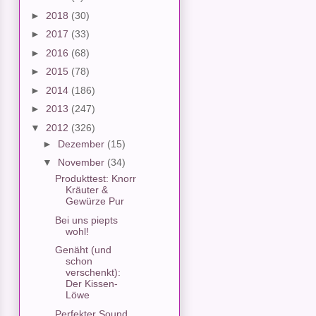
►
2018
(30)
►
2017
(33)
►
2016
(68)
►
2015
(78)
►
2014
(186)
►
2013
(247)
▼
2012
(326)
►
Dezember
(15)
▼
November
(34)
Produkttest: Knorr
Kräuter &
Gewürze Pur
Bei uns piepts
wohl!
Genäht (und
schon
verschenkt):
Der Kissen-
Löwe
Perfekter Sound