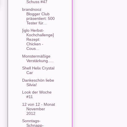
Schuss #47
brandnooz
Blogger Club
präsentiert: 500
Tester für...
[iglo Herbst-
Kochchallenge]
Rezept:
Chicken -
Cous...
Monstermäßige
Verstärkung.....
Shell Helix Crystal
Car
Dankeschön liebe
Silvia!
Look der Woche
#11
12 von 12 - Monat
November
2012
Sonntags-
Schnapp-