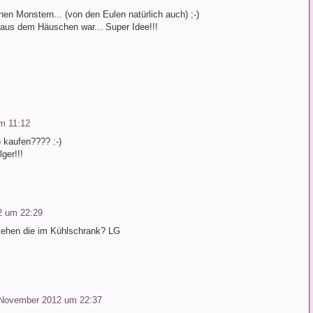
inen Monstern... (von den Eulen natürlich auch) ;-)
aus dem Häuschen war... Super Idee!!!
m 11:12
 kaufen???? :-)
ger!!!
2 um 22:29
 stehen die im Kühlschrank? LG
 November 2012 um 22:37