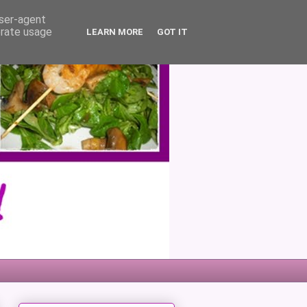
user-agent
erate usage
LEARN MORE
GOT IT