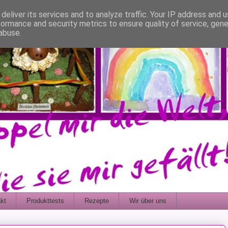
deliver its services and to analyze traffic. Your IP address and 
formance and security metrics to ensure quality of service, gen
abuse.
kt
Produkttests
Rezepte
Wir über uns