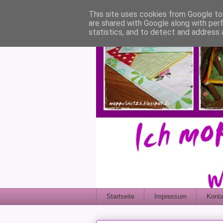
This site uses cookies from Google to 
are shared with Google along with per
statistics, and to detect and address 
Startseite
Impressum
Konta