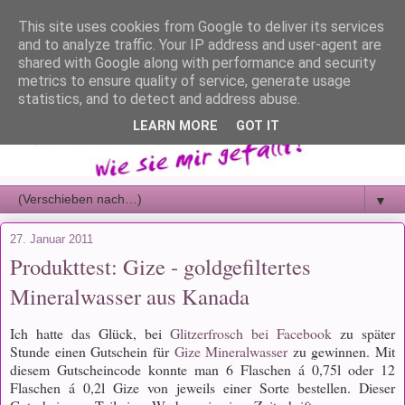
This site uses cookies from Google to deliver its services
and to analyze traffic. Your IP address and user-agent are
shared with Google along with performance and security
metrics to ensure quality of service, generate usage
statistics, and to detect and address abuse.
LEARN MORE
GOT IT
▼
27. Januar 2011
Produkttest: Gize - goldgefiltertes
Mineralwasser aus Kanada
Ich hatte das Glück, bei
Glitzerfrosch bei Facebook
zu später
Stunde einen Gutschein für
Gize Mineralwasser
zu gewinnen. Mit
diesem Gutscheincode konnte man 6 Flaschen á 0,75l oder 12
Flaschen á 0,2l Gize von jeweils einer Sorte bestellen. Dieser