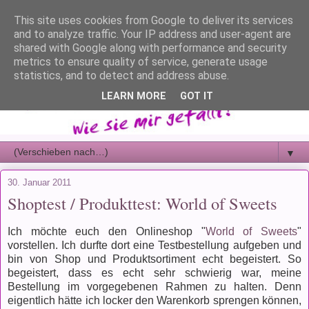
This site uses cookies from Google to deliver its services
and to analyze traffic. Your IP address and user-agent are
shared with Google along with performance and security
metrics to ensure quality of service, generate usage
statistics, and to detect and address abuse.
LEARN MORE
GOT IT
▼
30. Januar 2011
Shoptest / Produkttest: World of Sweets
Ich möchte euch den Onlineshop "
World of Sweets
"
vorstellen. Ich durfte dort eine Testbestellung aufgeben und
bin von Shop und Produktsortiment echt begeistert. So
begeistert, dass es echt sehr schwierig war, meine
Bestellung im vorgegebenen Rahmen zu halten. Denn
eigentlich hätte ich locker den Warenkorb sprengen können,